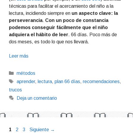
técnicas para facilitar el acercamiento del niño a la
lectura, incidiendo siempre en
un aspecto clave: la
perseverancia
.
Con un poco de constancia
podemos conseguir fácilmente que el niño
adquiera el hábito de leer
. 66 días. Poco más de
dos meses, es todo lo que nos llevará.
Leer más
Categorías
métodos
Etiquetas
aprender
,
lectura
,
plan 66 días
,
recomendaciones
,
trucos
Deja un comentario
Página
Página
Página
1
2
3
Siguiente
→