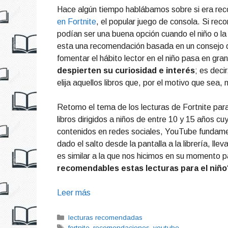
Hace algún tiempo hablábamos sobre si era re
en Fortnite
, el popular juego de consola. Si rec
podían ser una buena opción cuando el niño o la
esta una recomendación basada en un consejo q
fomentar el hábito lector en el niño pasa en gr
despierten su curiosidad e interés
; es deci
elija aquellos libros que, por el motivo que sea, 
Retomo el tema de los lecturas de Fortnite para 
libros dirigidos a niños de entre 10 y 15 años 
contenidos en redes sociales, YouTube fundame
dado el salto desde la pantalla a la librería, ll
es similar a la que nos hicimos en su momento p
recomendables estas lecturas para el niño
Leer más
Categorías
lecturas recomendadas
Etiquetas
fortnite
,
recomendaciones
,
youtube