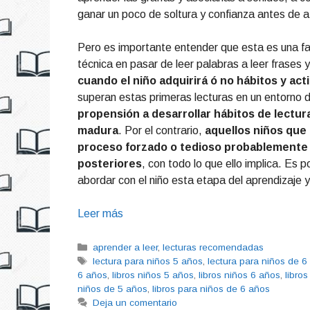
ganar un poco de soltura y confianza antes de a
Pero es importante entender que esta es una fas
técnica en pasar de leer palabras a leer frases
cuando el niño adquirirá ó no hábitos y acti
superan estas primeras lecturas en un entorno
propensión a desarrollar hábitos de lectu
madura
. Por el contrario,
aquellos niños que
proceso forzado o tedioso probablemente t
posteriores
, con todo lo que ello implica. E
abordar con el niño esta etapa del aprendizaje y
Leer más
Categorías
aprender a leer
,
lecturas recomendadas
Etiquetas
lectura para niños 5 años
,
lectura para niños de 6
6 años
,
libros niños 5 años
,
libros niños 6 años
,
libro
niños de 5 años
,
libros para niños de 6 años
Deja un comentario