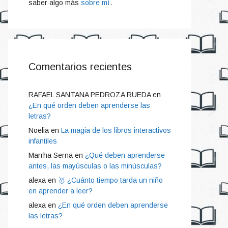
saber algo más
sobre mí
.
Comentarios recientes
RAFAEL SANTANA PEDROZA RUEDA
en
¿En qué orden deben aprenderse las
letras?
Noelia
en
La magia de los libros interactivos
infantiles
Marrha Serna
en
¿Qué deben aprenderse
antes, las mayúsculas o las minúsculas?
alexa
en
🥇 ¿Cuánto tiempo tarda un niño
en aprender a leer?
alexa
en
¿En qué orden deben aprenderse
las letras?