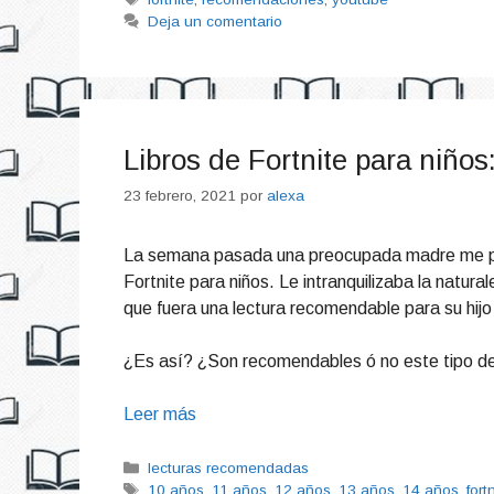
Deja un comentario
Libros de Fortnite para niñ
23 febrero, 2021
por
alexa
La semana pasada una preocupada madre me pre
Fortnite para niños. Le intranquilizaba la natur
que fuera una lectura recomendable para su hijo
¿Es así? ¿Son recomendables ó no este tipo de 
Leer más
Categorías
lecturas recomendadas
Etiquetas
10 años
,
11 años
,
12 años
,
13 años
,
14 años
,
fort