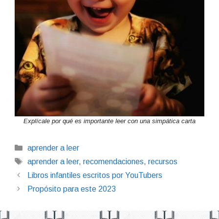
Explícale por qué es importante leer con una simpática carta
Categorías
aprender a leer
Etiquetas
aprender a leer
,
recomendaciones
,
recursos
Libros infantiles escritos por YouTubers
Propósito para este 2023