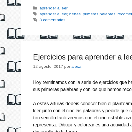
Categorías
aprender a leer
Etiquetas
aprender a leer
,
bebés
,
primeras palabras
,
recome
3 comentarios
Ejercicios para aprender a le
12 agosto, 2017
por
alexa
Hoy terminamos con la serie de ejercicios que 
sus primeras palabras y con los que hemos recor
A estas alturas debéis conocer bien el planteamie
leer junto con el niño las palabras y pedirle que
tan sencillo facilitaremos que el niño establezca
representa. Dibujar y colorear es una actividad a
desarrollo de la tarea.