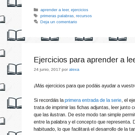
Categorías
aprender a leer
,
ejercicios
Etiquetas
primeras palabras
,
recursos
Deja un comentario
Ejercicios para aprender a l
24 junio, 2017
por
alexa
¡Más ejercicios para que podáis ayudar a vuest
Si recordáis la
primera entrada de la serie
, el e
trata de imprimir las fichas adjuntas, leer junto 
que las ilustran. De este modo tan simple permit
entre la palabra y el concepto que representa. Di
habituado, lo que facilitará el desarrollo de la ta