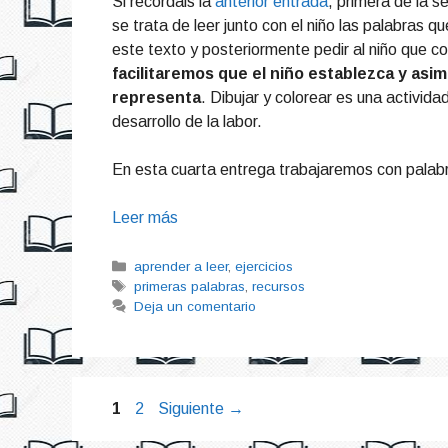
Si recordáis la
anterior entrada
, primera de la s
se trata de leer junto con el niño las palabras 
este texto y posteriormente pedir al niño que co
facilitaremos que el niño establezca y asim
representa
. Dibujar y colorear es una actividad
desarrollo de la labor.
En esta cuarta entrega trabajaremos con palabr
Leer más
Categorías
aprender a leer
,
ejercicios
Etiquetas
primeras palabras
,
recursos
Deja un comentario
Página
Página
1
2
Siguiente
→