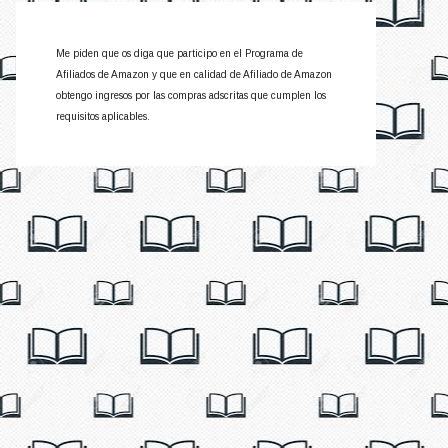
Me piden que os diga que participo en el Programa de
Afiliados de Amazon y que en calidad de Afiliado de Amazon
obtengo ingresos por las compras adscritas que cumplen los
requisitos aplicables.