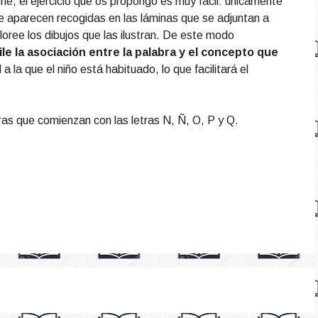
erie, el ejercicio que os propongo es muy fácil: únicamente
que aparecen recogidas en las láminas que se adjuntan a
loree los dibujos que las ilustran. De este modo
ile la asociación entre la palabra y el concepto que
 a la que el niño está habituado, lo que facilitará el
as que comienzan con las letras N, Ñ, O, P y Q.