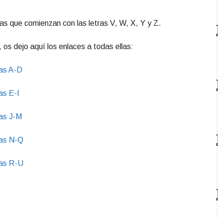
as que comienzan con las letras V, W, X, Y y Z.
 os dejo aquí los enlaces a todas ellas:
ras A-D
as E-I
ras J-M
ras N-Q
ras R-U