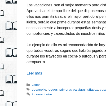
Las vacaciones son el mejor momento para disfr
Aprovechar el tiempo libre del que disponemos 
ellos nos permitirá sacar el mayor partido al p
lúdica, será lo que prime durante estas semanas
necesariamente a incorporar pequeñas dosis y e
competencias y capacidades de nuestros niños 
Un ejemplo de ello es mi recomendación de hoy
que todos vosotros seguro que habréis jugado a
durante los trayectos en coche o autobús y para
aeropuerto.
Leer más
Categorías
varios
Etiquetas
desarrollo
,
juegos
,
primeras palabras
,
sílabas
,
vac
2 comentarios