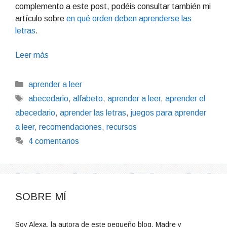
complemento a este post, podéis consultar también mi
artículo sobre
en qué orden deben aprenderse las
letras
.
Leer más
Categorías
aprender a leer
Etiquetas
abecedario
,
alfabeto
,
aprender a leer
,
aprender el
abecedario
,
aprender las letras
,
juegos para aprender
a leer
,
recomendaciones
,
recursos
4 comentarios
SOBRE MÍ
Soy Alexa, la autora de este pequeño blog. Madre y