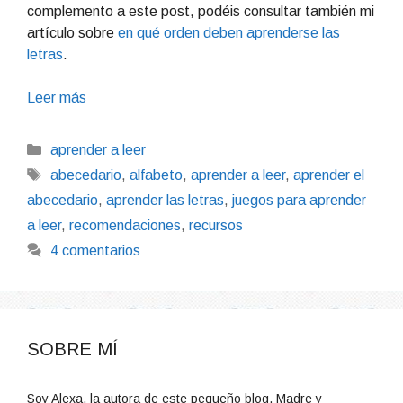
complemento a este post, podéis consultar también mi
artículo sobre
en qué orden deben aprenderse las
letras
.
Leer más
Categorías
aprender a leer
Etiquetas
abecedario
,
alfabeto
,
aprender a leer
,
aprender el
abecedario
,
aprender las letras
,
juegos para aprender
a leer
,
recomendaciones
,
recursos
4 comentarios
SOBRE MÍ
Soy Alexa, la autora de este pequeño blog. Madre y